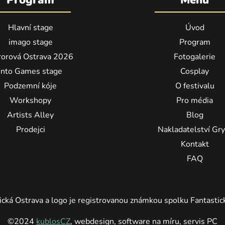
Hlavní stage
Úvod
imago stage
Program
orová Ostrava 2026
Fotogalerie
Into Games stage
Cosplay
Podzemní kóje
O festivalu
Workshopy
Pro média
Artists Alley
Blog
Prodejci
Nakladatelství Gr
Kontakt
FAQ
cká Ostrava a logo je registrovanou známkou spolku Fantastick
©2024
kublosCZ
, webdesign, software na míru, servis PC