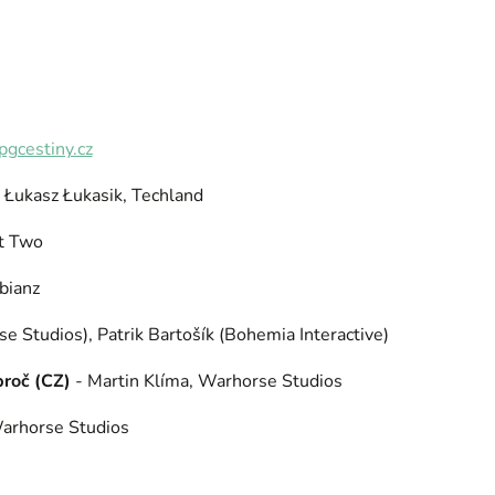
pgcestiny.cz
- Łukasz Łukasik, Techland
st Two
bianz
se Studios), Patrik Bartošík (Bohemia Interactive)
proč (CZ)
- Martin Klíma, Warhorse Studios
Warhorse Studios