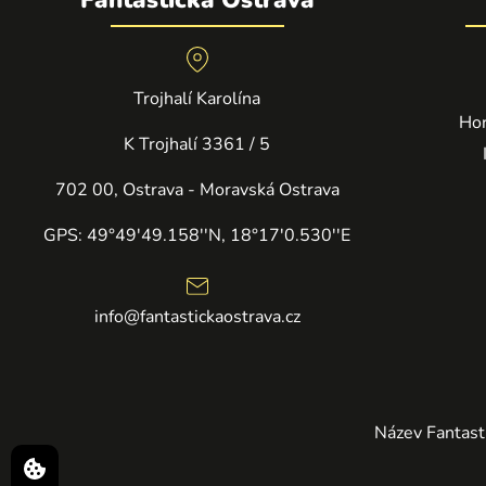
Trojhalí Karolína
Hor
K Trojhalí 3361 / 5
702 00, Ostrava - Moravská Ostrava
GPS: 49°49'49.158''N, 18°17'0.530''E
info@fantastickaostrava.cz
Název Fantasti