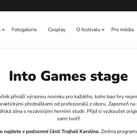
m
Fotogalerie
Cosplay
O festivalu
Pro média
Into Games stage
ník přináší výraznou novinku pro každého, koho baví hry nejen hr
u praktickými přednáškami od profesionálů z oboru. Zapomeň na s
řská zóna s nezávislými herními studii. Přijď si vyzkoušet origin
sami tvoří!
 najdete v podzemní části Trojhalí Karolina.
Změna programu