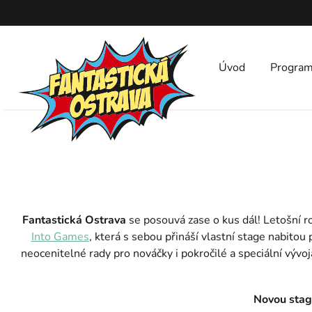
Úvod
Progra
Fantastická Ostrava
se posouvá zase o kus dál! Letošní roč
Into Games
, která s sebou přináší vlastní stage nabito
neocenitelné rady pro nováčky i pokročilé a speciální vývojá
Novou stage