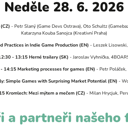
Neděle 28. 6. 2026
 (CZ)
- Petr Slaný (Game Devs Ostrava), Oto Schultz (Gamebaz
Katarzyna Kouba Sanojca (Kreativní Praha)
d Practices in Indie Game Production (EN)
- Leszek Lisowski,
12:30 - 13:15 Herné trailery (SK)
- Jaroslav Vyhnička, 4BOAR
 - 14:15 Marketing processes for games (EN)
- Petr Poláček,
y: Simple Games with Surprising Market Potential (EN)
- Wo
15 Kromlech: Mezi mýtem a mečem (CZ)
- Milan Hrycjuk, Per
 a partneři našeho 