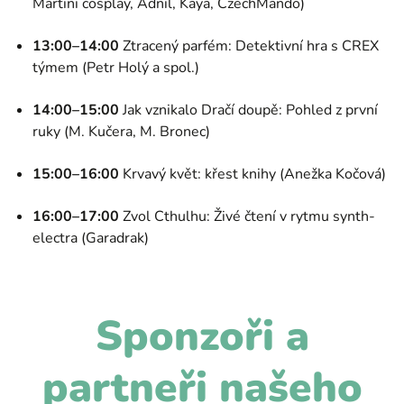
Martini cosplay, Adnil, Kaya, CzechMando)
13:00–14:00
Ztracený parfém: Detektivní hra s CREX
týmem (Petr Holý a spol.)
14:00–15:00
Jak vznikalo Dračí doupě: Pohled z první
ruky (M. Kučera, M. Bronec)
15:00–16:00
Krvavý květ: křest knihy (Anežka Kočová)
16:00–17:00
Zvol Cthulhu: Živé čtení v rytmu synth-
electra (Garadrak)
Sponzoři a
partneři našeho