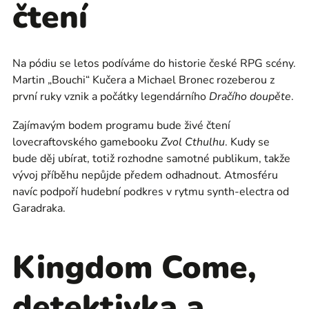
čtení
Na pódiu se letos podíváme do historie české RPG scény.
Martin „Bouchi“ Kučera a Michael Bronec rozeberou z
první ruky vznik a počátky legendárního
Dračího doupěte
.
Zajímavým bodem programu bude živé čtení
lovecraftovského gamebooku
Zvol Cthulhu
. Kudy se
bude děj ubírat, totiž rozhodne samotné publikum, takže
vývoj příběhu nepůjde předem odhadnout. Atmosféru
navíc podpoří hudební podkres v rytmu synth-electra od
Garadraka.
Kingdom Come,
detektivka a