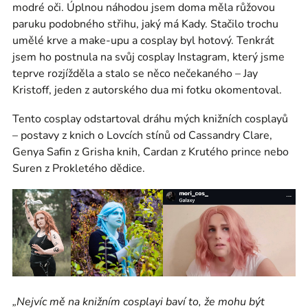
modré oči. Úplnou náhodou jsem doma měla růžovou
paruku podobného střihu, jaký má Kady. Stačilo trochu
umělé krve a make-upu a cosplay byl hotový. Tenkrát
jsem ho postnula na svůj cosplay Instagram, který jsme
teprve rozjížděla a stalo se něco nečekaného – Jay
Kristoff, jeden z autorského dua mi fotku okomentoval.
Tento cosplay odstartoval dráhu mých knižních cosplayů
– postavy z knich o Lovcích stínů od Cassandry Clare,
Genya Safin z Grisha knih, Cardan z Krutého prince nebo
Suren z Prokletého dědice.
„Nejvíc mě na knižním cosplayi baví to, že mohu být