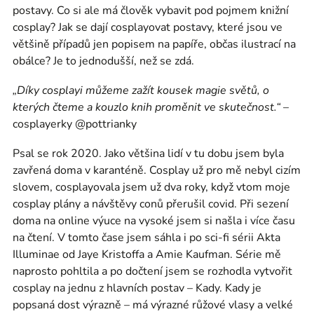
postavy. Co si ale má člověk vybavit pod pojmem knižní
cosplay? Jak se dají cosplayovat postavy, které jsou ve
většině případů jen popisem na papíře, občas ilustrací na
obálce? Je to jednodušší, než se zdá.
„Díky cosplayi můžeme zažít kousek magie světů, o
kterých čteme a kouzlo knih proměnit ve skutečnost.“
–
cosplayerky @pottrianky
Psal se rok 2020. Jako většina lidí v tu dobu jsem byla
zavřená doma v karanténě. Cosplay už pro mě nebyl cizím
slovem, cosplayovala jsem už dva roky, když vtom moje
cosplay plány a návštěvy conů přerušil covid. Při sezení
doma na online výuce na vysoké jsem si našla i více času
na čtení. V tomto čase jsem sáhla i po sci-fi sérii Akta
Illuminae od Jaye Kristoffa a Amie Kaufman. Série mě
naprosto pohltila a po dočtení jsem se rozhodla vytvořit
cosplay na jednu z hlavních postav – Kady. Kady je
popsaná dost výrazně – má výrazné růžové vlasy a velké