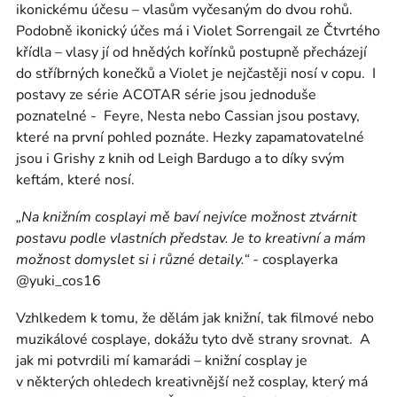
ikonickému účesu – vlasům vyčesaným do dvou rohů.
Podobně ikonický účes má i Violet Sorrengail ze Čtvrtého
křídla – vlasy jí od hnědých kořínků postupně přecházejí
do stříbrných konečků a Violet je nejčastěji nosí v copu.
I
postavy ze série ACOTAR série jsou jednoduše
poznatelné -
Feyre, Nesta nebo Cassian jsou postavy,
které na první pohled poznáte. Hezky zapamatovatelné
jsou i Grishy z knih od Leigh Bardugo a to díky svým
keftám, které nosí.
„Na knižním cosplayi mě baví nejvíce možnost ztvárnit
postavu podle vlastních představ. Je to kreativní a mám
možnost domyslet si i různé detaily.“ -
cosplayerka
@yuki_cos16
Vzhlkedem k tomu, že dělám jak knižní, tak filmové nebo
muzikálové cosplaye, dokážu tyto dvě strany srovnat.
A
jak mi potvrdili mí kamarádi – knižní cosplay je
v některých ohledech kreativnější než cosplay, který má