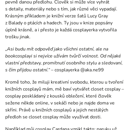
pevně danou předlohu. Člověk si může více vyhrát
s detaily, materiály nebo s tím, jak různé věci vypadají.
Krásným příkladem je knižní verze šatů Lucy Gray
z Balady o ptácích a hadech. Ty jsou v knize popsány
úplně krásně, a i přesto je každá cosplayerka vytvořila
trošku jinak.
„Asi budu mít odpověď jako všichni ostatní, ale na
bookcosplayi si nejvíce užívám tvůrčí volnost. Od nějaké
vlastní představy, promítnutí osobního stylu a sledovaní,
s čím přijdou ostatní.“
– cosplayerka @aka.ne99
Kromě toho, že miluji kreativní svobodu, kterou u tvoření
knižních cosplayů mám, mě baví vytvářet closet cosplay –
cosplay poskládaný z kousků oblečení, které člověk
sežene někde online, v sekáči nebo je najde doma ve
skříni. Právě u knižních cosplayů a jejich nestálých
předloh se closet cosplay může využívat dosti.
Například můj cosplay Cardana vznikl takto: paruku už