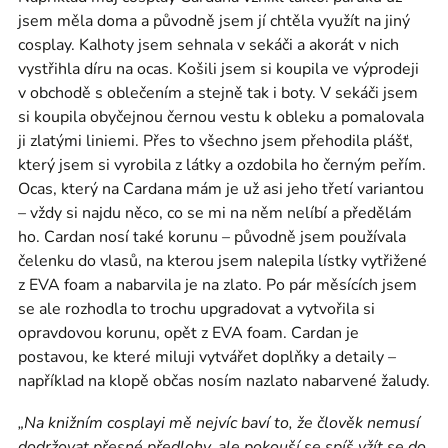
jsem měla doma a původně jsem jí chtěla využít na jiný
cosplay. Kalhoty jsem sehnala v sekáči a akorát v nich
vystřihla díru na ocas. Košili jsem si koupila ve výprodeji
v obchodě s oblečením a stejně tak i boty. V sekáči jsem
si koupila obyčejnou černou vestu k obleku a pomalovala
ji zlatými liniemi. Přes to všechno jsem přehodila plášť,
který jsem si vyrobila z látky a ozdobila ho černým peřím.
Ocas, který na Cardana mám je už asi jeho třetí variantou
– vždy si najdu něco, co se mi na něm nelíbí a předělám
ho. Cardan nosí také korunu – původně jsem používala
čelenku do vlasů, na kterou jsem nalepila lístky vytřižené
z EVA foam a nabarvila je na zlato. Po pár měsících jsem
se ale rozhodla to trochu upgradovat a vytvořila si
opravdovou korunu, opět z EVA foam. Cardan je
postavou, ke které miluji vytvářet doplňky a detaily –
například na klopě občas nosím nazlato nabarvené žaludy.
„Na knižním cosplayi mě nejvíc baví to, že člověk nemusí
dodržovat přesné předlohy, ale pokouší se spíš vžít se do