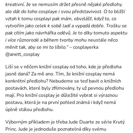
kreativní, že se nemusím držet přesně nějaké předlohy,
ale dát do toho cosplaye i svou představivost. O to bližší
vztah k tomu cosplayi pak mám, obvzlášť, když to, co
vytvořím jako celek k sobě ladí a vypadá dobře. Trošku se
pak cítím jako návrhářka oděvů. Je to díky tomuto aspektu
i více různorodé a během tvorby mohu neustále něco
měnit tak, aby se mi to líbilo.“
– cosplayerka
@anett_cosplay
Liší se v něčem knižní cosplay od toho, kde je předloha
jasně daná? Za mě ano. Tím, že knižní cosplay nemá
konkrétní předlohu? Nebudeme se teď bavit o knižních
postavách, které byly zfilmovány, ty už pevnou předlohu
mají. Pro knižní cosplay je důležité vybrat si výraznou
postavu, která je na první pohled známá i když nemá
úplně stálou předlohu.
Výborným příkladem je třeba Jude Duarte ze série Krutý
Princ. Jude je jednoduše poznatelná díky svému